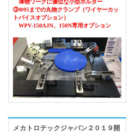
薄物ワークに優位な小型ホルダー
③Φ95までの丸物クランプ（ワイヤーカッ
トバイスオプション）
WPV-150AJN、150N専用オプション
メカトロテックジャパン２０１９開