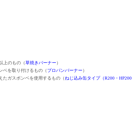
以上のもの（
草焼きバーナー
）
ンベを取り付けるもの（
プロパンバーナー
）
えたガスボンベを使用するもの（
ねじ込み缶タイプ（R200・HP20