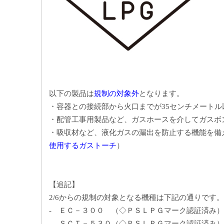
以下の製品は
規制の対象外
となります。
・容器との接続部から火口までが35センチメートル
・配管工事用製品など、ガスホースを介してガスボ
・吸収材など、液化ガスの漏出を防止する機能を備
使用するガストーチ
）
【追記】
2/6からの規制の対象となる機種は下記の通りです。
- ＥＣ－３００ （◇ＰＳＬＰＧマーク認証済み）
- ＳＣＴ－５３０（◇ＰＳＬＰＧマーク認証済み）